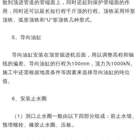
散到顶进管道的管端面上，同时还起到保护管端面的作
用，同时还可以延长短行程千斤顶的行程。顶铁采用环形
顶铁、弧形顶铁和“U”形顶铁几种形式。
5、导向油缸
导向油缸安装在顶管掘进机后面，用以调整高程和轴
线的偏差。导向油缸的行程为100mm，顶力为1000kN。
施工中还需根据地质条件等因素来选择导向油缸的吨位
值。
6、安装止水圈
（1）洞口止水圈一般由以下四部分组成：前止水墙、
预埋螺栓、橡胶止水圈、压板。