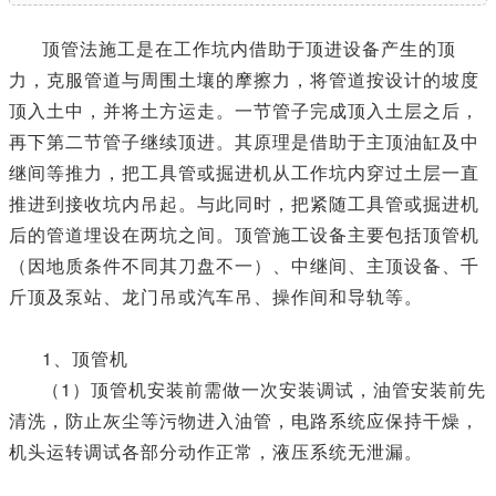
顶管法施工是在工作坑内借助于顶进设备产生的顶
力，克服管道与周围土壤的摩擦力，将管道按设计的坡度
顶入土中，并将土方运走。一节管子完成顶入土层之后，
再下第二节管子继续顶进。其原理是借助于主顶油缸及中
继间等推力，把工具管或掘进机从工作坑内穿过土层一直
推进到接收坑内吊起。与此同时，把紧随工具管或掘进机
后的管道埋设在两坑之间。顶管施工设备主要包括顶管机
（因地质条件不同其刀盘不一）、中继间、主顶设备、千
斤顶及泵站、龙门吊或汽车吊、操作间和导轨等。
1、顶管机
（1）顶管机安装前需做一次安装调试，油管安装前先
清洗，防止灰尘等污物进入油管，电路系统应保持干燥，
机头运转调试各部分动作正常，液压系统无泄漏。